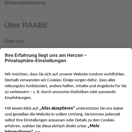
Widerrufsbelehrung
Über RAABE
Über uns
www.klett-gruppe.de
RAABE in den sozialen Medien
VERTRAG WIDERRUFEN