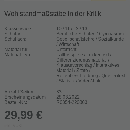
Wohlstandmaßstäbe in der Kritik
Klassenstufe:
10 / 11 / 12 / 13
Schulart:
Berufliche Schulen / Gymnasium
Schulfach:
Gesellschaftslehre / Sozialkunde
/ Wirtschaft
Material für:
Unterricht
Material-Typ:
Fallbeispiele / Lückentext /
Differenzierungsmaterial /
Klausurvorschlag / Interaktives
Material / Zitate /
Rollenbeschreibung / Quellentext
/ Statistik / Video/-link
Anzahl Seiten:
33
Erscheinungsdatum:
28.03.2022
Bestell-Nr.:
R0354-220303
29,99 €
inkl. MwSt.