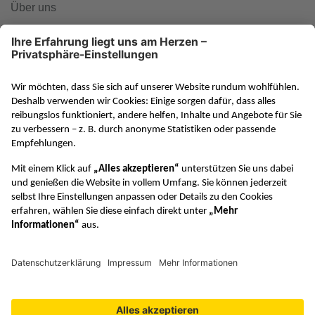
Über uns
www.klett-gruppe.de
RAABE in den sozialen Medien
VERTRAG WIDERRUFEN
© Dr. Josef Raabe Verlags-GmbH