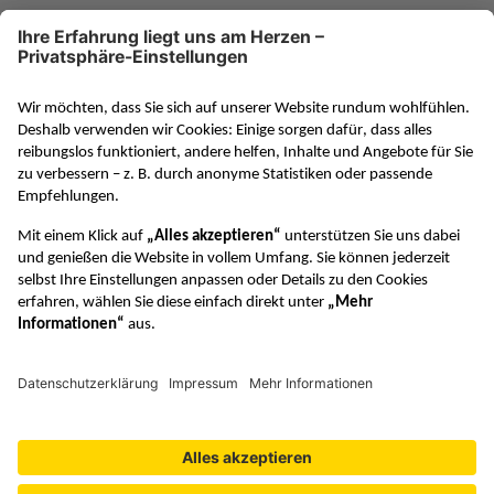
www.klett-gruppe.de
RAABE in den sozialen Medien
VERTRAG WIDERRUFEN
© Dr. Josef Raabe Verlags-GmbH
Datenschutzeinstellungen
Barrierefreiheit
Lizenzbedingungen