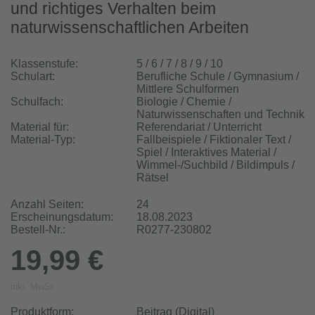
und richtiges Verhalten beim
naturwissenschaftlichen Arbeiten
Klassenstufe:
5 / 6 / 7 / 8 / 9 / 10
Schulart:
Berufliche Schule / Gymnasium /
Mittlere Schulformen
Schulfach:
Biologie / Chemie /
Naturwissenschaften und Technik
Material für:
Referendariat / Unterricht
Material-Typ:
Fallbeispiele / Fiktionaler Text /
Spiel / Interaktives Material /
Wimmel-/Suchbild / Bildimpuls /
Rätsel
Anzahl Seiten:
24
Erscheinungsdatum:
18.08.2023
Bestell-Nr.:
R0277-230802
19,99 €
inkl. MwSt.
Produktform:
Beitrag (Digital)