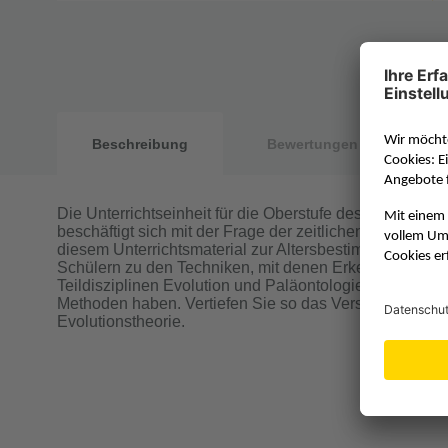
Beschreibung
Bewertungen
Die Unterrichtseinheit für die Oberstufe des Biologie
beschäftigt sich mit der Frage der zeitlichen Entwicklu
diesem Unterrichtsmaterial zur Altersbestimmung die 
Schülern zu den Techniken, mit denen Erkenntnisse zu
Teildisziplinen Evolution und Paläontologie gewonne
Methoden haben. Vertiefen Sie so das Verständnis Ihrer
Evolutionstheorie.