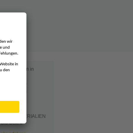
ag erschienen in
CHTS-MATERIALIEN
Bio Sek. II