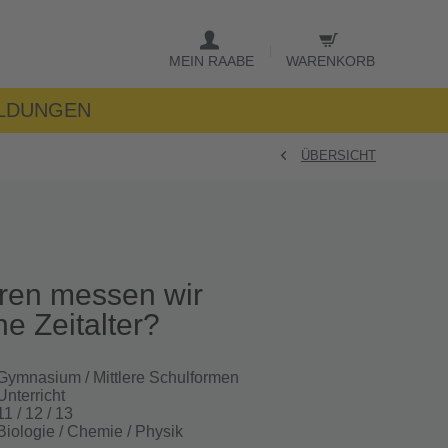
MEIN RAABE
WARENKORB
LDUNGEN
ÜBERSICHT
ren messen wir
he Zeitalter?
Gymnasium / Mittlere Schulformen
Unterricht
11 / 12 / 13
Biologie / Chemie / Physik