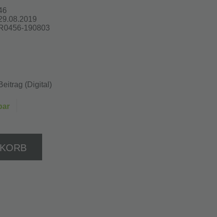
46
29.08.2019
R0456-190803
Beitrag (Digital)
bar
NKORB