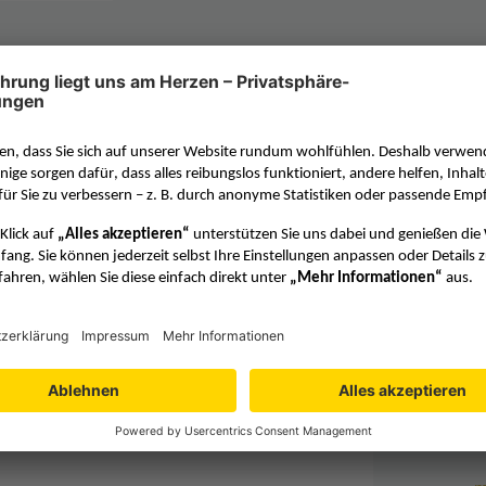
unterrichts zu Thema Datierungsmethoden
ng des Lebens auf der Erde. Schulen Sie mit
Beitr
Kompetenzen Ihrer Schülerinnen und
r Geschichte des Lebens in den
n werden, und welche Grenzen diese
 Klasse für die synthetische
UNTERRI