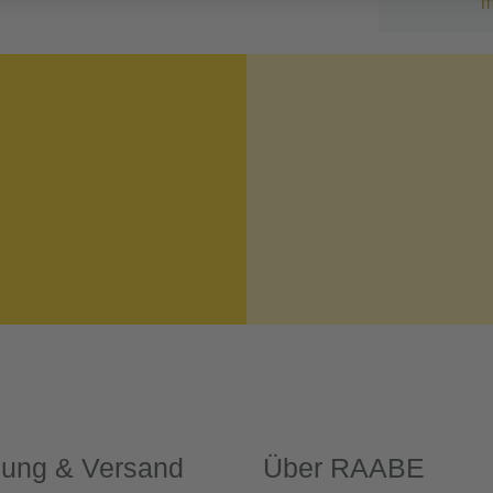
m
lung & Versand
Über RAABE