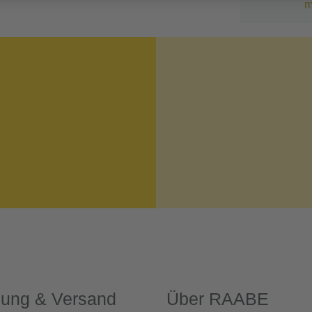
m
lung & Versand
Über RAABE