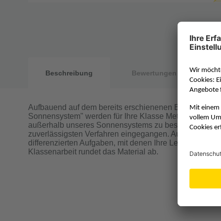
Beschreibung
Bewertungen
Aufbauend auf dem bereits erschienenen Beitrag "Ast
Sonnensystem" werden für Ihre Klasse Methoden vorges
außerhalb unseres Sonnensystems zu bestimmen. Dabei
zuverlässigsten Verfahren eingegangen. Außerdem find
differenzierten Aufgaben, mit denen Ihre Lernenden d
Klassenarbeit rundet das Material ab.