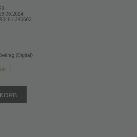
28
28.06.2024
R0461-240602
Beitrag (Digital)
bar
NKORB