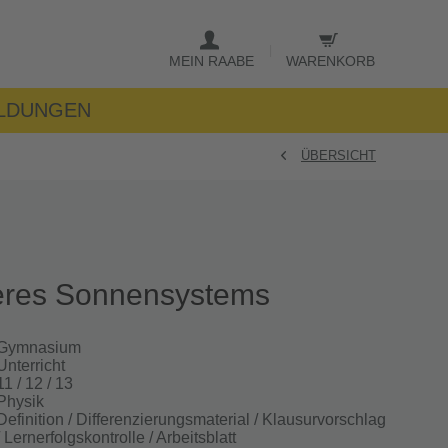
MEIN RAABE
WARENKORB
LDUNGEN
ÜBERSICHT
eres Sonnensystems
Gymnasium
Unterricht
11 / 12 / 13
Physik
Definition / Differenzierungsmaterial / Klausurvorschlag
/ Lernerfolgskontrolle / Arbeitsblatt