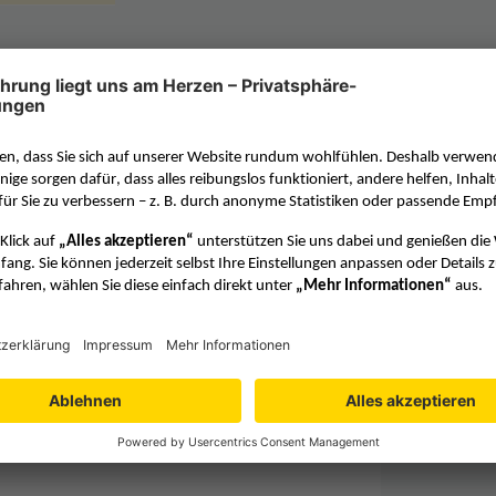
ronomische Entfernungsbestimmungen I –
tellt, um Entfernungen zu Objekten
Beitr
 wird auf die wichtigsten und
en Sie in diesem Beitrag eine Reihe von
as erworbene Wissen einüben können. Eine
UNTERRI