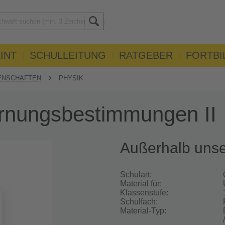
INT
SCHULLEITUNG
RATGEBER
FORTBI
ENSCHAFTEN
PHYSIK
rnungsbestimmungen II
Außerhalb uns
Schulart:
Material für:
Klassenstufe:
Schulfach:
Material-Typ: