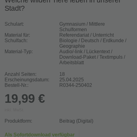
Welche wilden Tiere leben in unserer
Stadt?
Schulart:
Gymnasium / Mittlere
Schulformen
Material für:
Referendariat / Unterricht
Schulfach:
Biologie / Deutsch / Erdkunde /
Geographie
Material-Typ:
Audio/-link / Lückentext /
Download-Paket / Textimpuls /
Arbeitsblatt
Anzahl Seiten:
18
Erscheinungsdatum:
25.04.2025
Bestell-Nr.:
R0344-250402
19,99 €
inkl. MwSt.
Produktform:
Beitrag (Digital)
Als Sofortdownload verfügbar