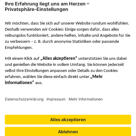
www.klett-gruppe.de
RAABE in den sozialen Medien
VERTRAG WIDERRUFEN
© Dr. Josef Raabe Verlags-GmbH
Datenschutzeinstellungen
Barrierefreiheit
Lizenzbedingungen
Verhaltenskodex
Datenschutz
Unsere AGB
Impressum