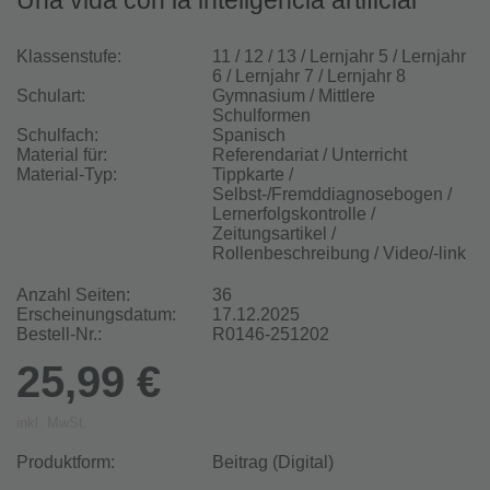
Una vida con la inteligencia artificial
Klassenstufe:
11 / 12 / 13 / Lernjahr 5 / Lernjahr
6 / Lernjahr 7 / Lernjahr 8
Schulart:
Gymnasium / Mittlere
Schulformen
Schulfach:
Spanisch
Material für:
Referendariat / Unterricht
Material-Typ:
Tippkarte /
Selbst-/Fremddiagnosebogen /
Lernerfolgskontrolle /
Zeitungsartikel /
Rollenbeschreibung / Video/-link
Anzahl Seiten:
36
Erscheinungsdatum:
17.12.2025
Bestell-Nr.:
R0146-251202
25,99 €
inkl. MwSt.
Produktform:
Beitrag (Digital)